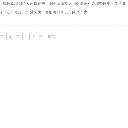
、智联卓聘创始人郭盛在第十届中国留学人员创新创业论坛暨欧美同学会北
”这个概念。郭盛认为，目前海归可以分两类：大......
首页
前一页
1
后一页
尾页