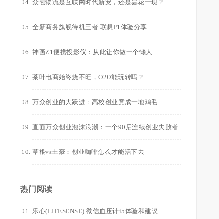
众包物流是互联网时代新宠，还是昙花一现？
全新商务旗舰待机王者 联想P1体验分享
神画Z1便携投影仪：从此让你做一个懒人
茶叶电商始终烧不旺，O2O能玩转吗？
万众创业的大跃进：高校创业竟成一地鸡毛
直面万众创业泡沫浪潮：一个90后连续创业失败者
草根vs土豪：创业咖啡怎么才能活下去
热门阅读
乐心(LIFESENSE) 微信血压计i5体验和建议