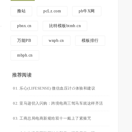
撸站
pcLz.com
pb牛X网
pbnx.cn
比特模板btmb.cn
万能PB
wnpb.cn
模板排行
mbph.cn
推荐阅读
乐心(LIFESENSE) 微信血压计i5体验和建议
亚马逊切入闪购：跨境电商三驾马车就这样齐活
工商总局电商新规给双十一戴上了紧箍咒