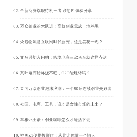
全新商务旗舰待机王者 联想P1体验分享
万众创业的大跃进：高校创业竟成一地鸡毛
众包物流是互联网时代新宠，还是昙花一现？
亚马逊切入闪购：跨境电商三驾马车就这样齐活
茶叶电商始终烧不旺，O2O能玩转吗？
直面万众创业泡沫浪潮：一个90后连续创业失败者
社区、电商、工具，谁才是女性市场的未来？
草根vs土豪：创业咖啡怎么才能活下去
神画Z1便携投影仪：从此让你做一个懒人